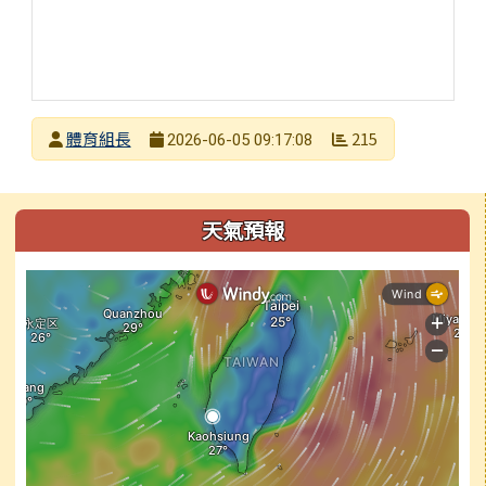
發布者
體育組長
215
2026-06-05 09:17:08
發布日期
瀏覽次數
左邊區域內容
天氣預報