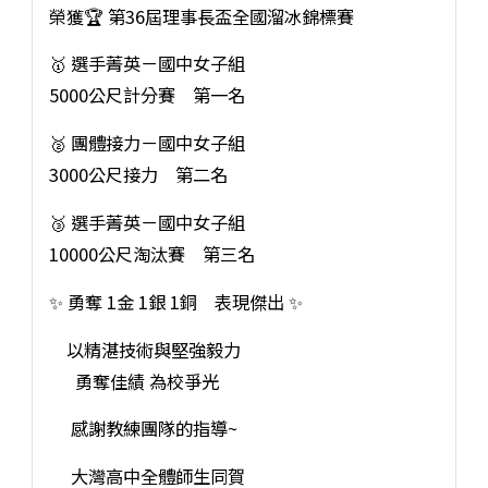
榮獲🏆 第36屆理事長盃全國溜冰錦標賽
🥇 選手菁英－國中女子組
5000公尺計分賽 第一名
🥈 團體接力－國中女子組
3000公尺接力 第二名
🥉 選手菁英－國中女子組
10000公尺淘汰賽 第三名
✨ 勇奪 1金 1銀 1銅 表現傑出 ✨
以精湛技術與堅強毅力
勇奪佳績 為校爭光
感謝教練團隊的指導~
大灣高中全體師生同賀