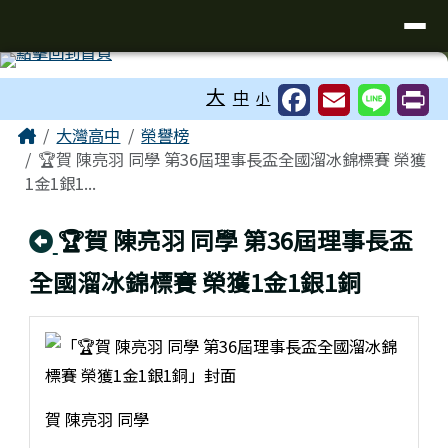
臺南市立大灣高級中學
導覽列
跳至主內容區
工具列
大
中
小
頁尾區域
主內容區域
Home
大灣高中
榮譽榜
🏆賀 陳亮羽 同學 第36屆理事長盃全國溜冰錦標賽 榮獲
1金1銀1...
回上頁
🏆賀 陳亮羽 同學 第36屆理事長盃
全國溜冰錦標賽 榮獲1金1銀1銅
賀 陳亮羽 同學