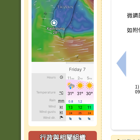
微調
如附
上一筆
1
09
行政與相關組織