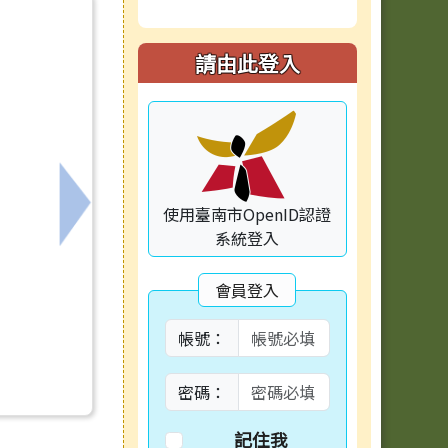
請由此登入
使用臺南市OpenID認證
下一筆：【公告】115學年度教師座位表開放登
系統登入
會員登入
帳號：
密碼：
記住我