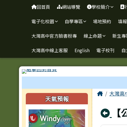
臺南市立大灣高級中學
導覽列
跳至主內容區
回首頁
網站導覽
學校簡介
電子化校園
自學專區
場地預約
填
大灣高中官方臉書粉專
線上命題
新生專
大灣高中線上客服
English
電子校刊
自
工具列
頁尾區域
主內容
Home
大灣高
左邊區域內容
天氣預報
回
【