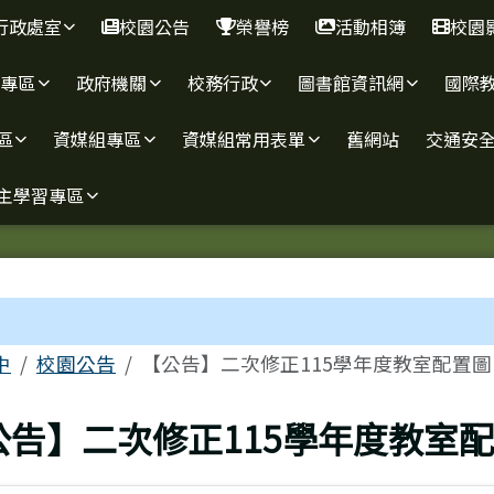
行政處室
校園公告
榮譽榜
活動相簿
校園
報專區
政府機關
校務行政
圖書館資訊網
國際
區
資媒組專區
資媒組常用表單
舊網站
交通安
主學習專區
區域
中
校園公告
【公告】二次修正115學年度教室配置圖
上頁
公告】二次修正115學年度教室