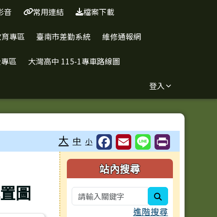
影音
常用連結
檔案下載
教育專區
臺南市差勤系統
維修通報網
全專區
大灣高中 115-1專車路線圖
登入
大
中
小
右邊區域內容
站內搜尋
配置圖
search
進階搜尋