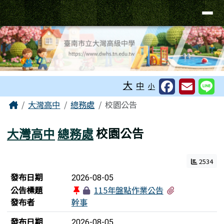
臺南市立大灣高級中學
導覽列
跳至主內容區
工具列
大
中
小
頁尾區域
主內容區域
Home
大灣高中
總務處
校園公告
大灣高中
總務處
校園公告
2534
新聞列表
發布日期
2026-08-05
有1個附檔
公告標題
115年盤點作業公告
發布者
幹事
發布日期
2026-08-05