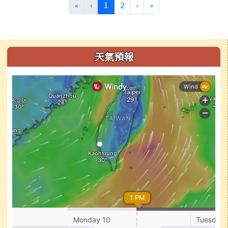
(目前頁次)
下一頁
最後頁
«
‹
1
2
›
»
左邊區域內容
天氣預報