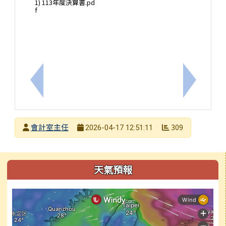
1) 113年度決算書.pd
f
上一筆：轉知 各機關派員參加國內各項訓練或講習費
下一筆：1
發布者
會計室主任
309
2026-04-17 12:51:11
發布日期
瀏覽次數
左邊區域內容
天氣預報