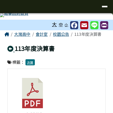
臺南市立大灣高級中學
導覽列
跳至主內容區
工具列
大
中
小
頁尾區域
主內容區域
Home
大灣高中
會計室
校園公告
113年度決算書
回上頁
113年度決算書
標籤：
決算