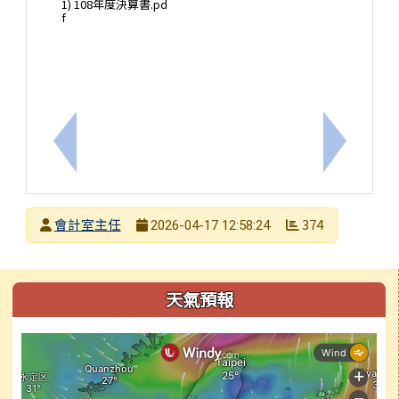
1) 108年度決算書.pd
f
上一筆：110.1.1新版-逾一萬元代墊款項申請單
下一筆：1
發布者
會計室主任
374
2026-04-17 12:58:24
發布日期
瀏覽次數
左邊區域內容
天氣預報