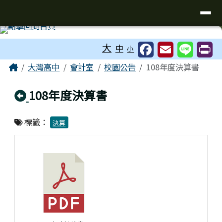
臺南市立大灣高級中學
導覽列
跳至主內容區
工具列
大
中
小
頁尾區域
主內容區域
Home
大灣高中
會計室
校園公告
108年度決算書
回上頁
108年度決算書
標籤：
決算