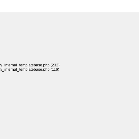
rty_internal_templatebase.php (232)
rty_internal_templatebase.php (116)