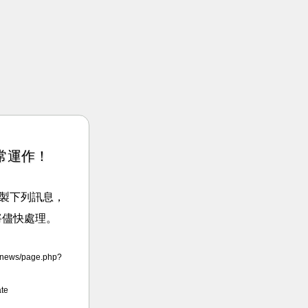
常運作！
請複製下列訊息，
將儘快處理。
news/page.php?
te