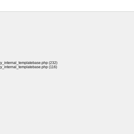
rty_internal_templatebase.php (232)
rty_internal_templatebase.php (116)