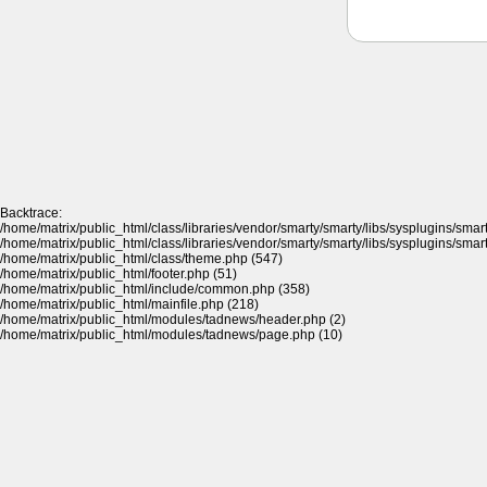
Backtrace:
/home/matrix/public_html/class/libraries/vendor/smarty/smarty/libs/sysplugins/sma
/home/matrix/public_html/class/libraries/vendor/smarty/smarty/libs/sysplugins/sma
/home/matrix/public_html/class/theme.php (547)
/home/matrix/public_html/footer.php (51)
/home/matrix/public_html/include/common.php (358)
/home/matrix/public_html/mainfile.php (218)
/home/matrix/public_html/modules/tadnews/header.php (2)
/home/matrix/public_html/modules/tadnews/page.php (10)