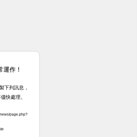
常運作！
請複製下列訊息，
將儘快處理。
news/page.php?
te