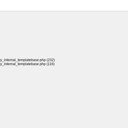
rty_internal_templatebase.php (232)
rty_internal_templatebase.php (116)