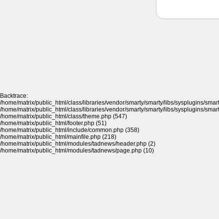
Backtrace:
/home/matrix/public_html/class/libraries/vendor/smarty/smarty/libs/sysplugins/sma
/home/matrix/public_html/class/libraries/vendor/smarty/smarty/libs/sysplugins/sma
/home/matrix/public_html/class/theme.php (547)
/home/matrix/public_html/footer.php (51)
/home/matrix/public_html/include/common.php (358)
/home/matrix/public_html/mainfile.php (218)
/home/matrix/public_html/modules/tadnews/header.php (2)
/home/matrix/public_html/modules/tadnews/page.php (10)