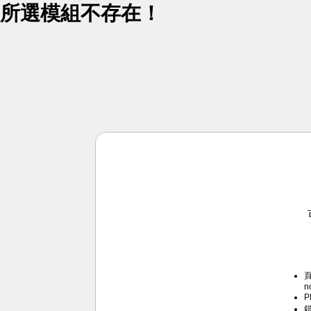
所選模組不存在！
頁
n
P
錯