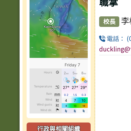
職掌
李
校長
電話： (0
duckling@
行政與相關組織