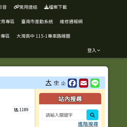
影音
常用連結
檔案下載
教育專區
臺南市差勤系統
維修通報網
全專區
大灣高中 115-1專車路線圖
登入
大
中
小
右邊區域內容
站內搜尋
1189
search
進階搜尋