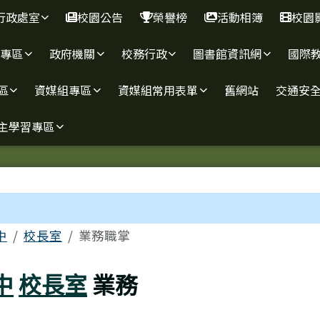
行政處室
校園公告
榮譽榜
活動相簿
校園
報專區
政府機關
校務行政
圖書館資訊網
國際
區
資媒組專區
資媒組常用表單
舊網站
交通安
主學習專區
區域
中
校長室
業務職掌
中
校長室
業務