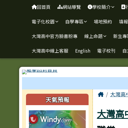
臺南市立大灣高級中學
導覽列
跳至主內容區
回首頁
網站導覽
學校簡介
電子化校園
自學專區
場地預約
填
大灣高中官方臉書粉專
線上命題
新生專
大灣高中線上客服
English
電子校刊
自
工具列
頁尾區域
主內容
Home
大灣高
左邊區域內容
天氣預報
大灣高