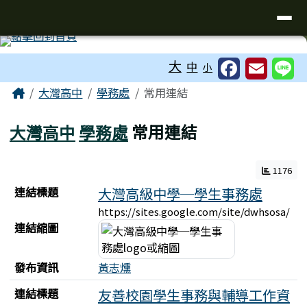
臺南市立大灣高級中學
導覽列
跳至主內容區
工具列
大
中
小
頁尾區域
主內容區域
Home
大灣高中
學務處
常用連結
大灣高中
學務處
常用連結
1176
連結列表
連結標題
大灣高級中學─學生事務處
https://sites.google.com/site/dwhsosa/
連結縮圖
發布資訊
黃志燻
連結標題
友善校園學生事務與輔導工作資