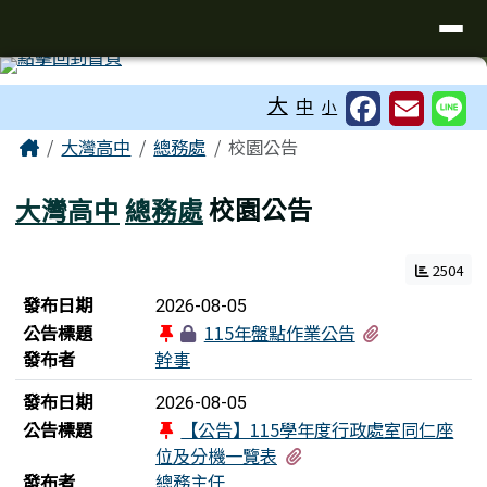
臺南市立大灣高級中學
導覽列
跳至主內容區
工具列
大
中
小
頁尾區域
主內容區域
Home
大灣高中
總務處
校園公告
大灣高中
總務處
校園公告
2504
新聞列表
發布日期
2026-08-05
有1個附檔
公告標題
115年盤點作業公告
發布者
幹事
發布日期
2026-08-05
公告標題
【公告】115學年度行政處室同仁座
有1個附檔
位及分機一覽表
發布者
總務主任